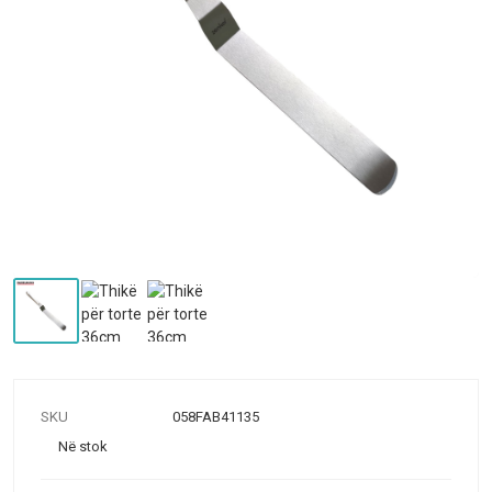
SKU
058FAB41135
Në stok