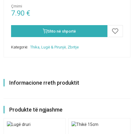
Çmimi
7.90
€
Shto në shportë
Kategorië:
Thika, Lugë & Pirunjë
,
Zbritje
Informacione rreth produktit
Produkte të ngjashme