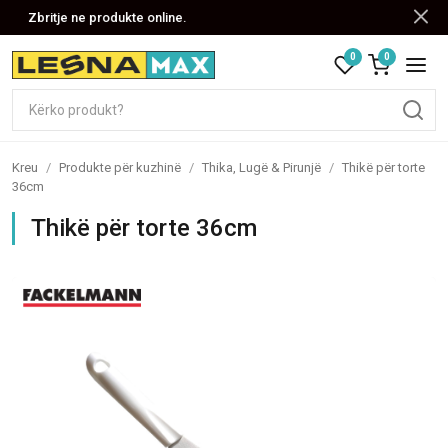
Zbritje ne produkte online.
0
0
Kreu
/
Produkte për kuzhinë
/
Thika, Lugë & Pirunjë
/
Thikë për torte
36cm
Thikë për torte 36cm