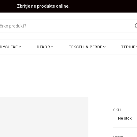
Zbritje ne produkte online.
DYSHEKË
DEKOR
TEKSTIL & PERDE
TEPIHË
SKU
Në stok