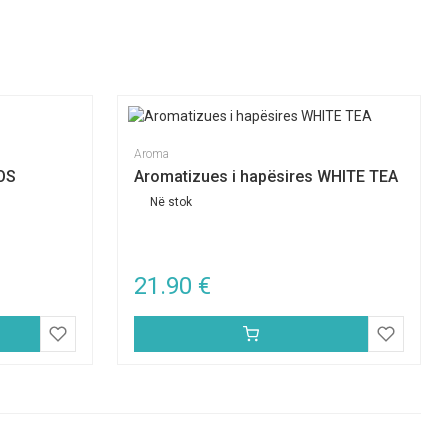
Aroma
OS
Aromatizues i hapësires WHITE TEA
Në stok
21.90
€