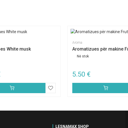
Aroma
es White musk
Aromatizues për makine F
Në stok
€
5.50
€
LESNAMAX SHOP