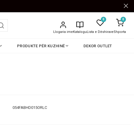
0
0
Llogaria ime
Katalogu
Lista e Dëshirave
Shporta
PRODUKTE PËR KUZHINË
DEKOR OUTLET
054FABHD015ORLC