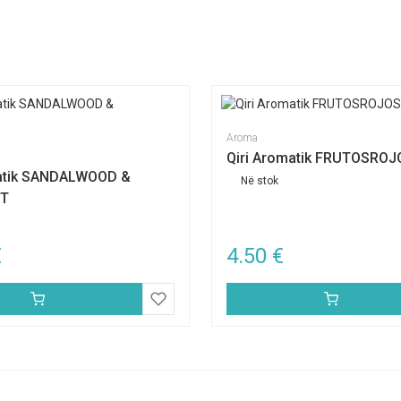
Aroma
Qiri Aromatik FRUTOSROJ
matik SANDALWOOD &
Në stok
T
€
4.50
€