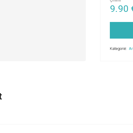
Çmimi
9.90
Kategorië:
A
t