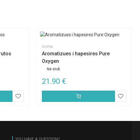
Aroma
rutos
Aromatizues i hapesires Pure
Oxygen
Në stok
21.90
€
YOU HAVE A QUESTION?