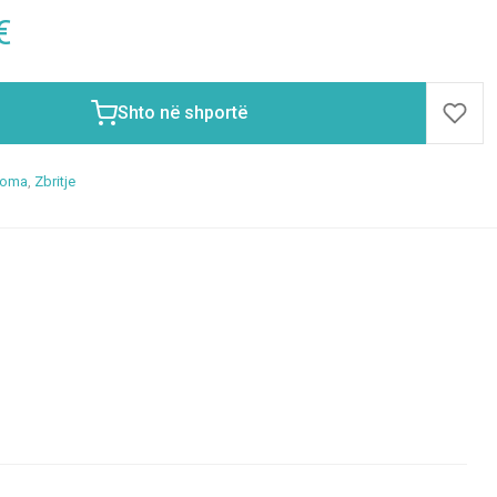
€
Shto në shportë
roma
,
Zbritje