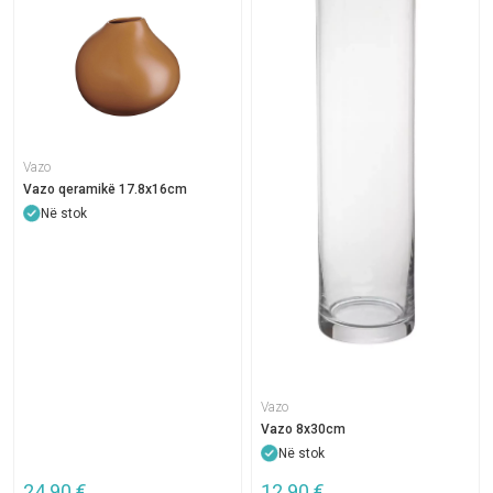
Vazo
Vazo qeramikë 17.8x16cm
Në stok
Vazo
Vazo 8x30cm
Në stok
24.90
€
12.90
€