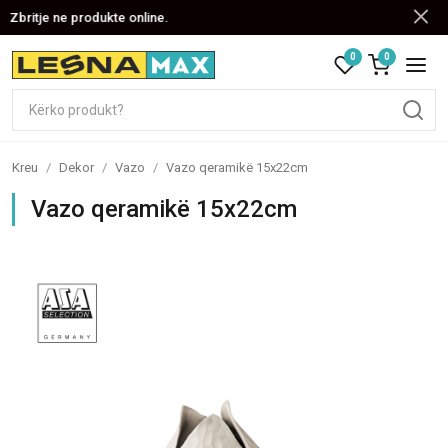
Zbritje ne produkte online.
0
0
Kreu
/
Dekor
/
Vazo
/
Vazo qeramikë 15x22cm
Vazo qeramikë 15x22cm