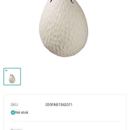
SKU
035FAB1362011
Në stok