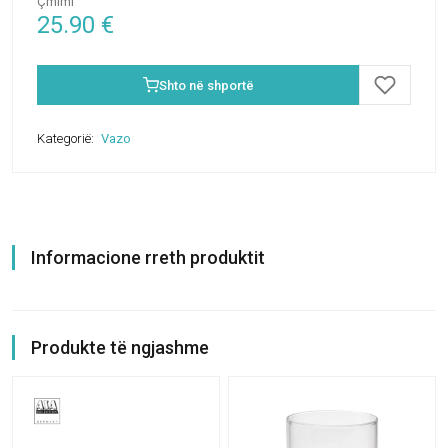
Çmimi
25.90
€
Shto në shportë
Kategorië:
Vazo
Informacione rreth produktit
Produkte të ngjashme