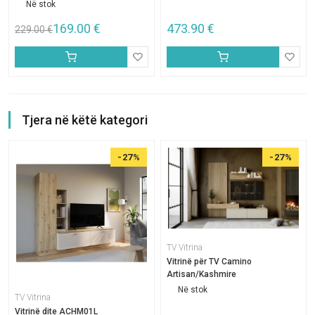
Në stok
169.00
€
473.90
€
229.00
€
Tjera në këtë kategori
-27%
-27%
TV Vitrina
Vitrinë për TV Camino
Artisan/Kashmire
Në stok
TV Vitrina
Vitrinë dite ACHM01L