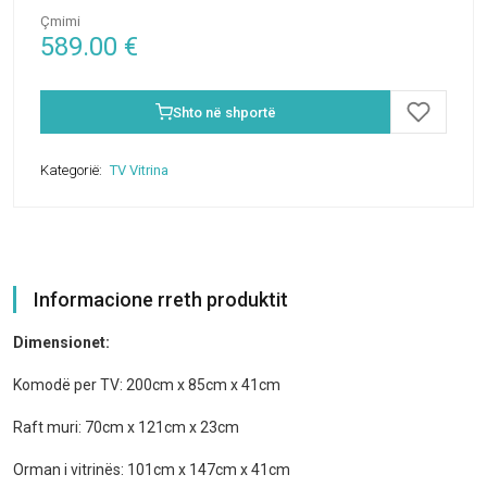
Çmimi
589.00
€
Shto në shportë
Kategorië:
TV Vitrina
Informacione rreth produktit
Dimensionet:
Komodë per TV: 200cm x 85cm x 41cm
Raft muri: 70cm x 121cm x 23cm
Orman i vitrinës: 101cm x 147cm x 41cm