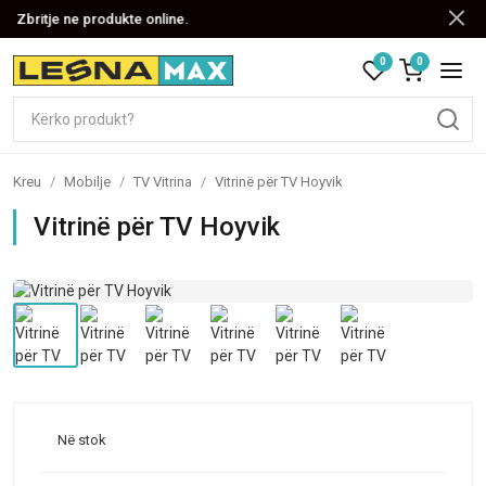
Zbritje ne produkte online.
0
0
Kreu
/
Mobilje
/
TV Vitrina
/
Vitrinë për TV Hoyvik
Vitrinë për TV Hoyvik
Në stok