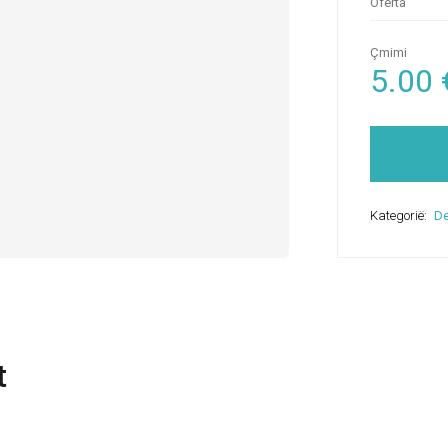
Oferta
Çmimi
5.00
Kategorië:
De
t