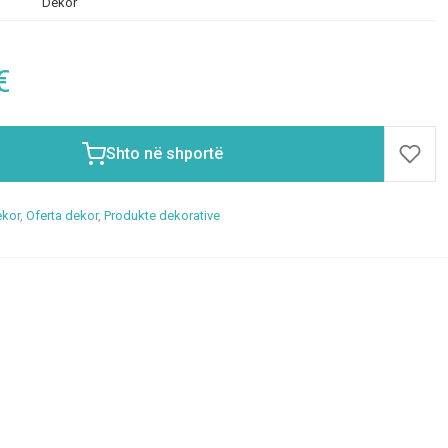
Dekor
€
Shto në shportë
kor
,
Oferta dekor
,
Produkte dekorative