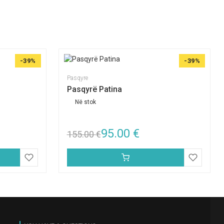
-39%
-39%
Pasqyre
Pasqyrë Patina
Në stok
95.00
€
155.00
€