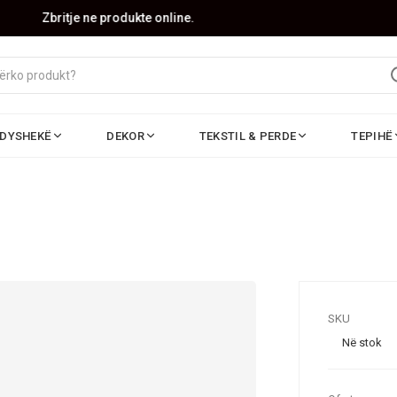
Zbritje ne produkte online.
DYSHEKË
DEKOR
TEKSTIL & PERDE
TEPIHË
SKU
Në stok