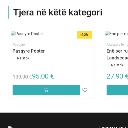
Tjera në këtë kategori
-32%
Pasqyre
Aksesore te 
Pasqyre Poster
Enë për ru
Landscap
Në stok
Në stok
95.00
€
27.90
139.00
€