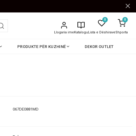
0
0
Llogaria ime
Katalogu
Lista e Dëshirave
Shporta
PRODUKTE PËR KUZHINË
DEKOR OUTLET
067DE0881MD