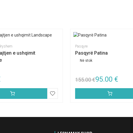
ndryshem
Pasqyre
ajtjen e ushqimit
Pasqyrë Patina
e
Në stok
€
95.00
€
155.00
€