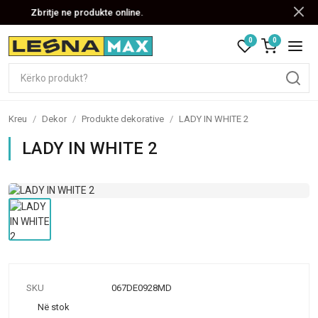
Zbritje ne produkte online.
0
0
Kreu
/
Dekor
/
Produkte dekorative
/
LADY IN WHITE 2
LADY IN WHITE 2
SKU
067DE0928MD
Në stok