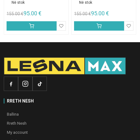
Në stok
Në stok
95.00
€
95.00
€
155.00
€
155.00
€
RRETH NESH
Ballina
Rreth Nesh
My account