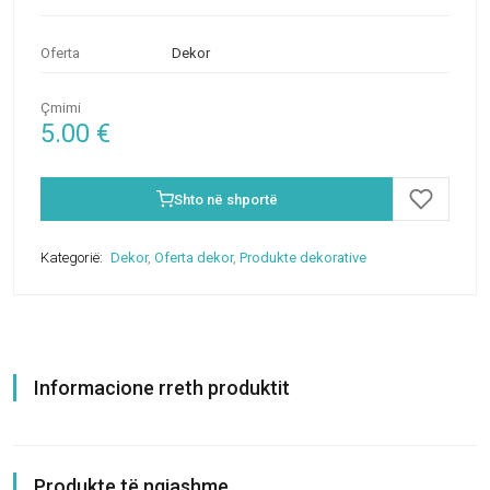
Oferta
Dekor
Çmimi
5.00
€
Shto në shportë
Kategorië:
Dekor
,
Oferta dekor
,
Produkte dekorative
Informacione rreth produktit
Produkte të ngjashme