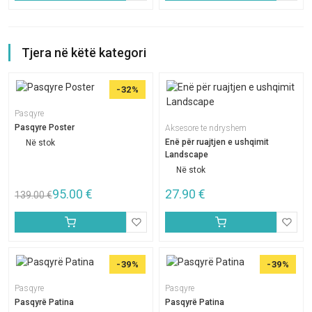
Tjera në këtë kategori
-32%
Pasqyre
Pasqyre Poster
Aksesore te ndryshem
Enë për ruajtjen e ushqimit
Në stok
Landscape
Në stok
95.00
€
27.90
€
139.00
€
-39%
-39%
Pasqyre
Pasqyre
Pasqyrë Patina
Pasqyrë Patina