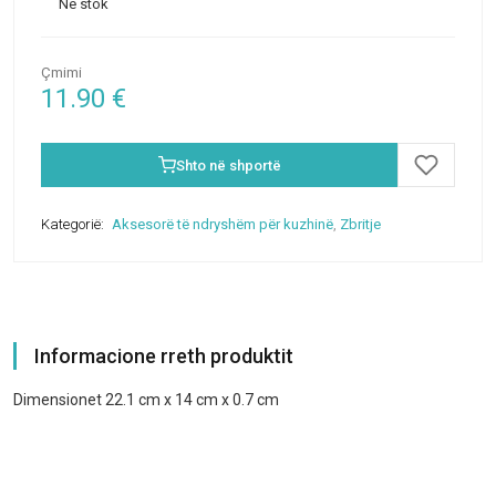
Në stok
Çmimi
11.90
€
Shto në shportë
Kategorië:
Aksesorë të ndryshëm për kuzhinë
,
Zbritje
Informacione rreth produktit
Dimensionet 22.1 cm x 14 cm x 0.7 cm