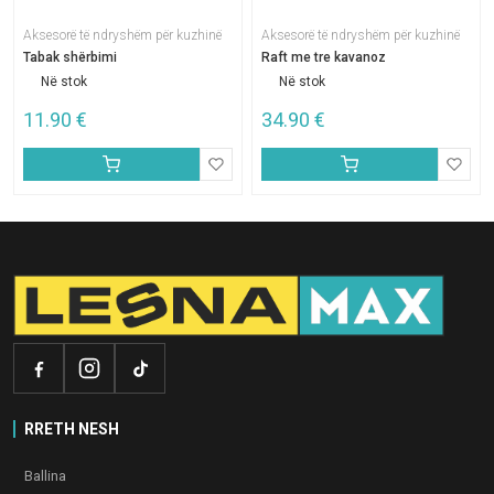
Aksesorë të ndryshëm për kuzhinë
Aksesorë të ndryshëm për kuzhinë
Tabak shërbimi
Raft me tre kavanoz
Në stok
Në stok
11.90
€
34.90
€
RRETH NESH
Ballina