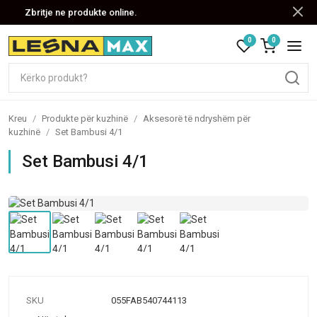
Zbritje ne produkte online.
0
0
Kreu
/
Produkte për kuzhinë
/
Aksesorë të ndryshëm për
kuzhinë
/
Set Bambusi 4/1
Set Bambusi 4/1
SKU
055FAB540744113