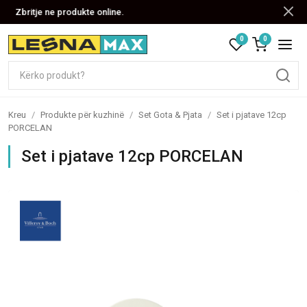
Zbritje ne produkte online.
0
0
Kreu
/
Produkte për kuzhinë
/
Set Gota & Pjata
/
Set i pjatave 12cp
PORCELAN
Set i pjatave 12cp PORCELAN