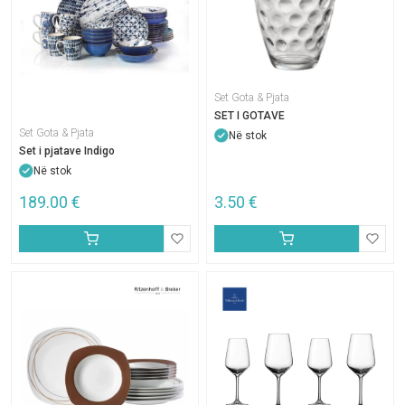
Set Gota & Pjata
SET I GOTAVE
Set Gota & Pjata
Në stok
Set i pjatave Indigo
Në stok
189.00
€
3.50
€