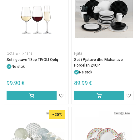
Gota & Filxhanë
Pjata
Set i gotave 18cp TIVOLI Qelq
Set i Pjatave dhe Filxhanave
Porcelan 24CP
Në stok
Në stok
99.90
€
89.99
€
-20%