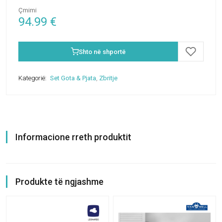
Çmimi
94.99
€
Shto në shportë
Kategorië:
Set Gota & Pjata
,
Zbritje
Informacione rreth produktit
Produkte të ngjashme