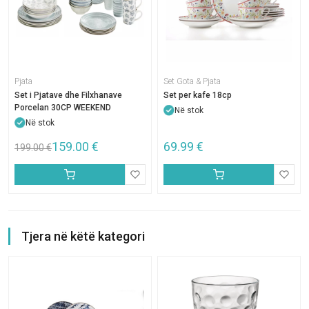
Pjata
Set Gota & Pjata
Set i Pjatave dhe Filxhanave
Set per kafe 18cp
Porcelan 30CP WEEKEND
Në stok
Në stok
159.00
€
69.99
€
199.00
€
Tjera në këtë kategori