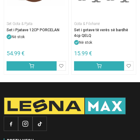
Set Gota & Pjata
Gota & Filxhanë
Set i Pjatave 12CP PORCELAN
Set i gotave të verës së bardhë
4cp QELQ
Në stok
Në stok
54.99
€
15.99
€