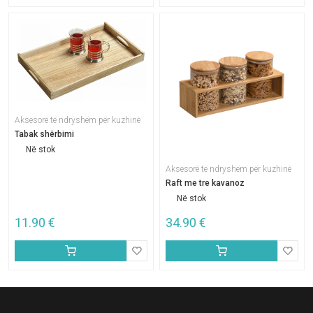
Aksesorë të ndryshëm për kuzhinë
Tabak shërbimi
Në stok
Aksesorë të ndryshëm për kuzhinë
Raft me tre kavanoz
Në stok
11.90
€
34.90
€