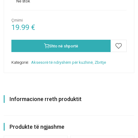
Në stok
Çmimi
19.99
€
Shto në shportë
Kategorië:
Aksesorë të ndryshëm për kuzhinë
,
Zbritje
Informacione rreth produktit
Produkte të ngjashme