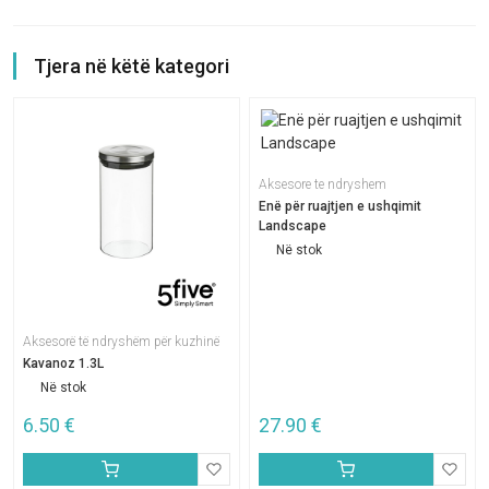
Tjera në këtë kategori
Aksesore te ndryshem
Enë për ruajtjen e ushqimit
Landscape
Në stok
Aksesorë të ndryshëm për kuzhinë
Kavanoz 1.3L
Në stok
6.50
€
27.90
€