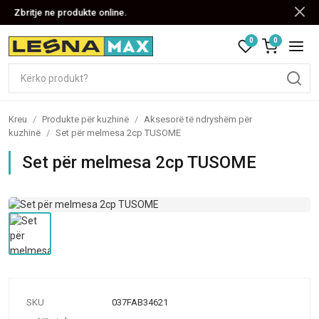
Zbritje ne produkte online.
0
0
Kreu
/
Produkte për kuzhinë
/
Aksesorë të ndryshëm për
kuzhinë
/
Set për melmesa 2cp TUSOME
Set për melmesa 2cp TUSOME
SKU
037FAB34621