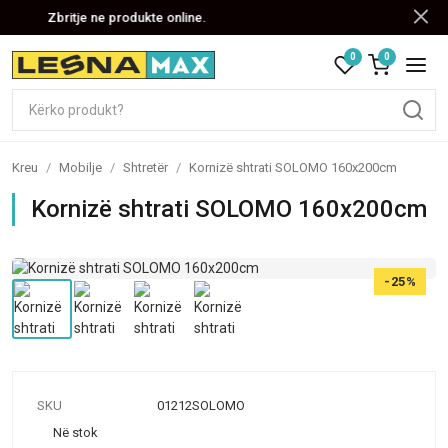
Zbritje ne produkte online.
0
0
Kreu
/
Mobilje
/
Shtretër
/
Kornizë shtrati SOLOMO 160x200cm
Kornizë shtrati SOLOMO 160x200cm
-25%
SKU
01212SOLOMO
Në stok