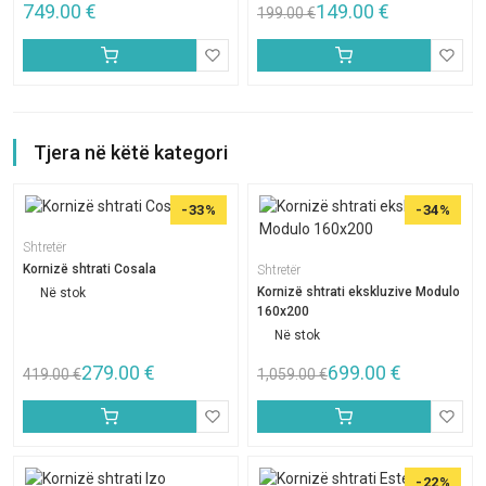
749.00
€
149.00
€
199.00
€
Tjera në këtë kategori
-33%
-34%
Shtretër
Kornizë shtrati Cosala
Shtretër
Kornizë shtrati ekskluzive Modulo
Në stok
160x200
Në stok
279.00
€
699.00
€
419.00
€
1,059.00
€
-22%