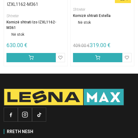
Shtretër
Kornizë shtrati Estella
Shtretër
Kornizë shtrati Izo IZXL1162-
Në stok
M361
Në stok
630.00
€
319.00
€
409.00
€
RRETH NESH