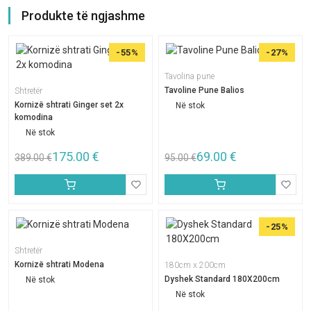
Produkte të ngjashme
-55%
-27%
Tavolina pune
Tavoline Pune Balios
Shtretër
Kornizë shtrati Ginger set 2x
Në stok
komodina
Në stok
175.00
€
69.00
€
389.00
€
95.00
€
-25%
Shtretër
Kornizë shtrati Modena
180cm x 200cm
Dyshek Standard 180X200cm
Në stok
Në stok