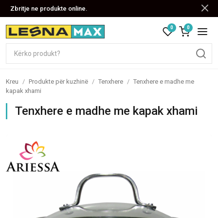
Zbritje ne produkte online.
0
0
Kreu
/
Produkte për kuzhinë
/
Tenxhere
/
Tenxhere e madhe me
kapak xhami
Tenxhere e madhe me kapak xhami