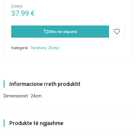
Çmimi
37.99
€
Shto në shportë
Kategorië:
Tenxhere
,
Zbritje
Informacione rreth produktit
Dimensionet : 24cm
Produkte të ngjashme