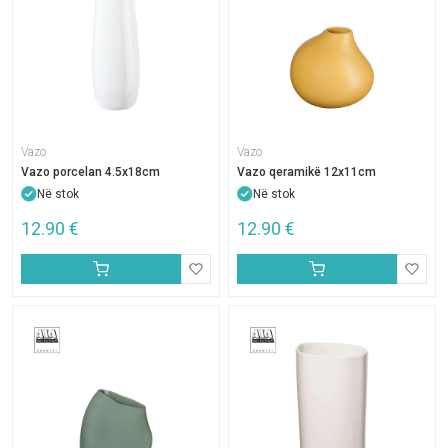
Vazo
Vazo
Vazo porcelan 4.5x18cm
Vazo qeramikë 12x11cm
Në stok
Në stok
12.90
€
12.90
€