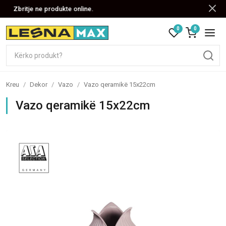
Zbritje ne produkte online.
0
0
Kreu
/
Dekor
/
Vazo
/
Vazo qeramikë 15x22cm
Vazo qeramikë 15x22cm