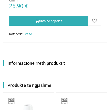
Çmimi
25.90
€
Shto në shportë
Kategorië:
Vazo
Informacione rreth produktit
Produkte të ngjashme