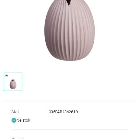
SKU
035FAB1362610
Në stok