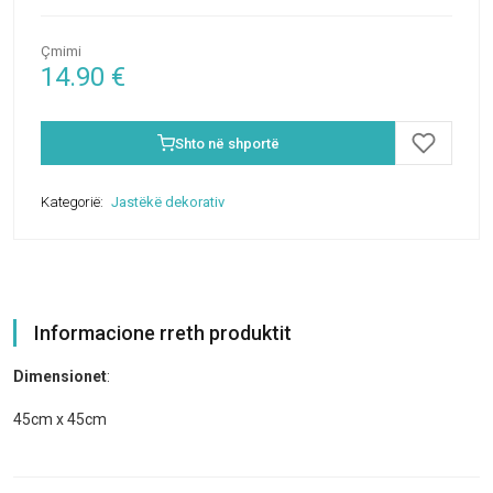
Çmimi
14.90
€
Shto në shportë
Kategorië:
Jastëkë dekorativ
Informacione rreth produktit
Dimensionet
:
45cm x 45cm