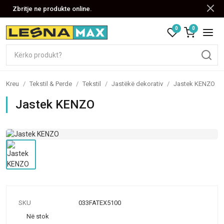
Zbritje ne produkte online.
0
0
Kreu
/
Tekstil & Perde
/
Tekstil
/
Jastëkë dekorativ
/
Jastek KENZO
Jastek KENZO
SKU
033FATEX5100
Në stok