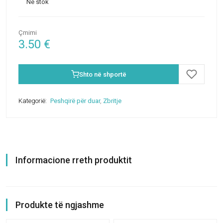
Në stok
Çmimi
3.50
€
Shto në shportë
Kategorië:
Peshqirë për duar
,
Zbritje
Informacione rreth produktit
Produkte të ngjashme