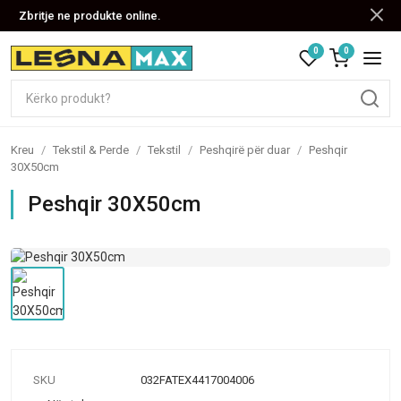
Zbritje ne produkte online.
0
0
Kreu
/
Tekstil & Perde
/
Tekstil
/
Peshqirë për duar
/
Peshqir
30X50cm
Peshqir 30X50cm
SKU
032FATEX4417004006