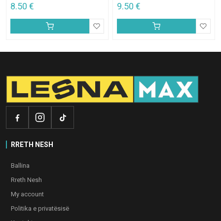
8.50
€
9.50
€
RRETH NESH
Ballina
Rreth Nesh
My account
Politika e privatësisë